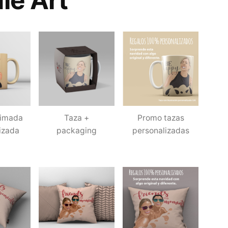
le Art
limada
Taza +
Promo tazas
izada
packaging
personalizadas