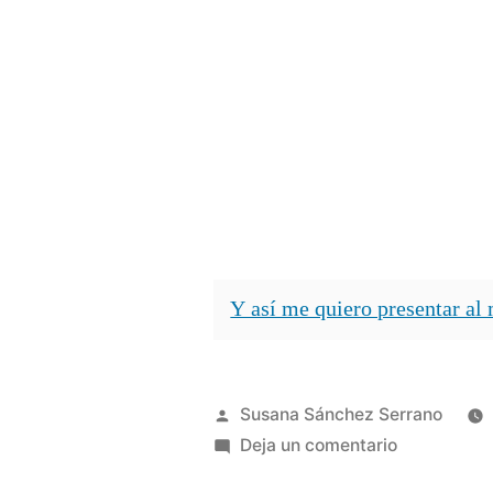
Y así me quiero presentar al 
Publicado
Susana Sánchez Serrano
por
en
Deja un comentario
Y