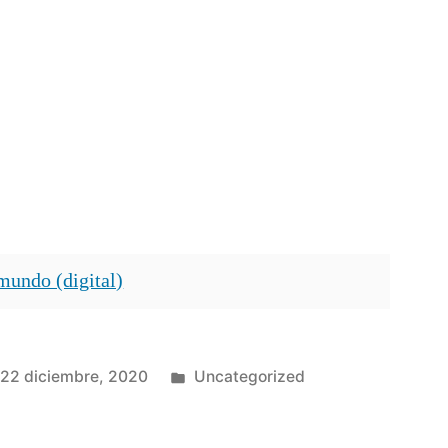
mundo (digital)
Publicado
22 diciembre, 2020
Uncategorized
en