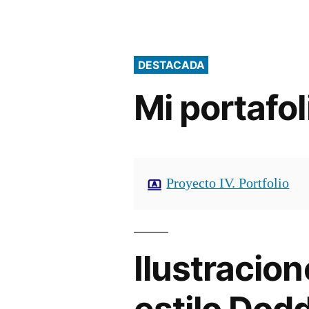
así
me
quiero
DESTACADA
presentar
al
Mi portafol
mundo
(digital)
Proyecto IV. Portfolio
Ilustracion