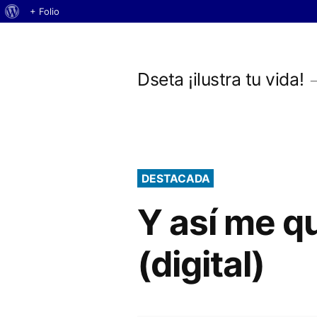
Acerca
+ Folio
Saltar
de
WordPress
al
Dseta ¡ilustra tu vida!
contenido
DESTACADA
Y así me q
(digital)